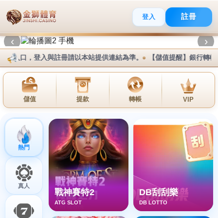
彩票投注
加入Line
简体
體育賽事
真人娛樂
電子遊藝
彩票投注
電競娛樂
捕魚機遊戲
區塊鏈遊戲