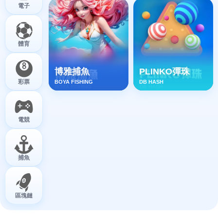
金獅娛樂城優惠
常見問