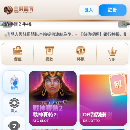
電子遊藝
加入Line
简体
體育賽事
真人娛樂
電子遊藝
彩票投注
電競娛樂
捕魚機遊戲
區塊鏈遊戲