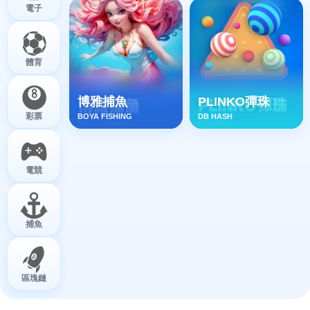
金獅娛樂城優惠
常見問