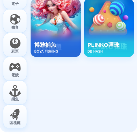
金獅娛樂城優惠
常見問